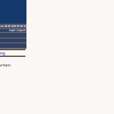
ime 08.08.2026 05:08:32
Login
Logout
artien: