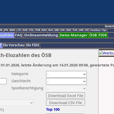
Servert
TA
JPN
MKD
LTU
NED
POL
POR
ROU
RUS
SRB
SVK
SWE
TUR
UKR
VIE
FontSize:11pt
ozahlen
FAQ
Onlineanmeldung
Swiss-Manager
ÖSB
FIDE
T
Elo Vorschau
Elo FIDE
ch-Elozahlen des ÖSB
 01.01.2026, letzte Änderung am 14.01.2026 09:08, gewertete P
Kategorie
Geschlecht
Spielberechtigung
Top 100
UT)