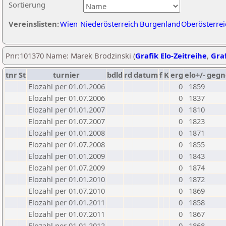
Sortierung
Vereinslisten:
Wien
Niederösterreich
Burgenland
Oberösterrei
Pnr:101370 Name: Marek Brodzinski (
Grafik Elo-Zeitreihe
,
Graf
tnr
St
turnier
bdld
rd
datum
f
K
erg
elo+/-
gegn
Elozahl per 01.01.2006
0
1859
Elozahl per 01.07.2006
0
1837
Elozahl per 01.01.2007
0
1810
Elozahl per 01.07.2007
0
1823
Elozahl per 01.01.2008
0
1871
Elozahl per 01.07.2008
0
1855
Elozahl per 01.01.2009
0
1843
Elozahl per 01.07.2009
0
1874
Elozahl per 01.01.2010
0
1872
Elozahl per 01.07.2010
0
1869
Elozahl per 01.01.2011
0
1858
Elozahl per 01.07.2011
0
1867
Elozahl per 01.01.2012
0
1868