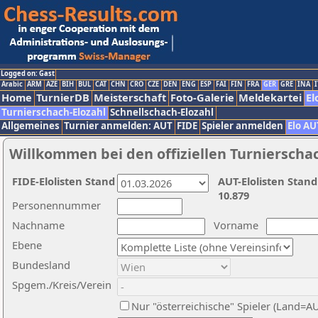
Logged on: Gast
Arabic
ARM
AZE
BIH
BUL
CAT
CHN
CRO
CZE
DEN
ENG
ESP
FAI
FIN
FRA
GER
GRE
INA
I
Home
TurnierDB
Meisterschaft
Foto-Galerie
Meldekartei
El
Turnierschach-Elozahl
Schnellschach-Elozahl
Allgemeines
Turnier anmelden: AUT
FIDE
Spieler anmelden
Elo AU
Willkommen bei den offiziellen Turnierscha
FIDE-Elolisten Stand
AUT-Elolisten Stand
10.879
Personennummer
Nachname
Vorname
Ebene
Bundesland
Spgem./Kreis/Verein
Nur "österreichische" Spieler (Land=A