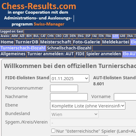
Logged on: Gast
Arabic
ARM
AZE
BIH
BUL
CAT
CHN
CRO
CZE
DEN
ENG
ESP
FAI
FIN
FRA
GER
GRE
INA
I
Home
TurnierDB
Meisterschaft
Foto-Galerie
Meldekartei
El
Turnierschach-Elozahl
Schnellschach-Elozahl
Allgemeines
Turnier anmelden: AUT
FIDE
Spieler anmelden
Elo AU
Willkommen bei den offiziellen Turnierscha
FIDE-Elolisten Stand
AUT-Elolisten Stand
8.601
Personennummer
Nachname
Vorname
Ebene
Bundesland
Spgem./Kreis/Verein
Nur "österreichische" Spieler (Land=A