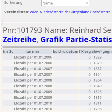
Sortierung
Vereinslisten:
Wien
Niederösterreich
Burgenland
Oberösterrei
Pnr:101793 Name: Reinhard Sen
Zeitreihe
,
Grafik Partie-Statis
tnr
St
turnier
bdld
rd
datum
f
K
erg
elo+/-
gegn
Elozahl per 01.01.2006
0
1829
Elozahl per 01.07.2006
0
1829
Elozahl per 01.01.2007
0
1837
Elozahl per 01.07.2007
0
1854
Elozahl per 01.01.2008
0
1864
Elozahl per 01.07.2008
0
1840
Elozahl per 01.01.2009
0
1826
Elozahl per 01.07.2009
0
1816
Elozahl per 01.01.2010
0
1811
Elozahl per 01.07.2010
0
1796