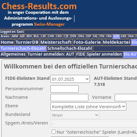
Logged on: Gast
Arabic
ARM
AZE
BIH
BUL
CAT
CHN
CRO
CZE
DEN
ENG
ESP
FAI
FIN
FRA
GER
GRE
INA
I
Home
TurnierDB
Meisterschaft
Foto-Galerie
Meldekartei
El
Turnierschach-Elozahl
Schnellschach-Elozahl
Allgemeines
Turnier anmelden: AUT
FIDE
Spieler anmelden
Elo AU
Willkommen bei den offiziellen Turnierscha
FIDE-Elolisten Stand
AUT-Elolisten Stand
7.518
Personennummer
Nachname
Vorname
Ebene
Bundesland
Spgem./Kreis/Verein
Nur "österreichische" Spieler (Land=A