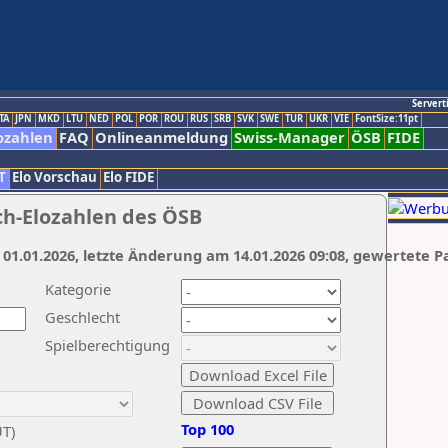
Servert
TA
JPN
MKD
LTU
NED
POL
POR
ROU
RUS
SRB
SVK
SWE
TUR
UKR
VIE
FontSize:11pt
ozahlen
FAQ
Onlineanmeldung
Swiss-Manager
ÖSB
FIDE
T
Elo Vorschau
Elo FIDE
ch-Elozahlen des ÖSB
 01.01.2026, letzte Änderung am 14.01.2026 09:08, gewertete P
Kategorie
Geschlecht
Spielberechtigung
Top 100
UT)