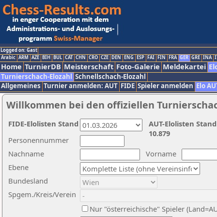
Logged on: Gast
Arabic
ARM
AZE
BIH
BUL
CAT
CHN
CRO
CZE
DEN
ENG
ESP
FAI
FIN
FRA
GER
GRE
INA
I
Home
TurnierDB
Meisterschaft
Foto-Galerie
Meldekartei
El
Turnierschach-Elozahl
Schnellschach-Elozahl
Allgemeines
Turnier anmelden: AUT
FIDE
Spieler anmelden
Elo AU
Willkommen bei den offiziellen Turnierscha
FIDE-Elolisten Stand
AUT-Elolisten Stand
10.879
Personennummer
Nachname
Vorname
Ebene
Bundesland
Spgem./Kreis/Verein
Nur "österreichische" Spieler (Land=A