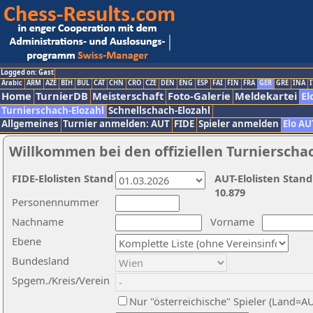
Logged on: Gast
Arabic
ARM
AZE
BIH
BUL
CAT
CHN
CRO
CZE
DEN
ENG
ESP
FAI
FIN
FRA
GER
GRE
INA
I
Home
TurnierDB
Meisterschaft
Foto-Galerie
Meldekartei
El
Turnierschach-Elozahl
Schnellschach-Elozahl
Allgemeines
Turnier anmelden: AUT
FIDE
Spieler anmelden
Elo AU
Willkommen bei den offiziellen Turnierscha
FIDE-Elolisten Stand
AUT-Elolisten Stand
10.879
Personennummer
Nachname
Vorname
Ebene
Bundesland
Spgem./Kreis/Verein
Nur "österreichische" Spieler (Land=A