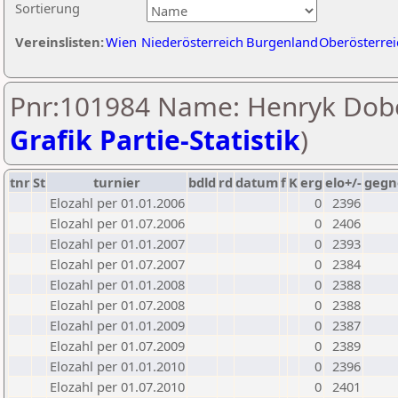
Sortierung
Vereinslisten:
Wien
Niederösterreich
Burgenland
Oberösterrei
Pnr:101984 Name: Henryk Dobo
Grafik Partie-Statistik
)
tnr
St
turnier
bdld
rd
datum
f
K
erg
elo+/-
gegn
Elozahl per 01.01.2006
0
2396
Elozahl per 01.07.2006
0
2406
Elozahl per 01.01.2007
0
2393
Elozahl per 01.07.2007
0
2384
Elozahl per 01.01.2008
0
2388
Elozahl per 01.07.2008
0
2388
Elozahl per 01.01.2009
0
2387
Elozahl per 01.07.2009
0
2389
Elozahl per 01.01.2010
0
2396
Elozahl per 01.07.2010
0
2401