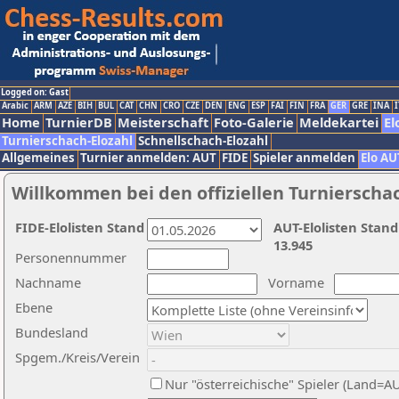
Logged on: Gast
Arabic
ARM
AZE
BIH
BUL
CAT
CHN
CRO
CZE
DEN
ENG
ESP
FAI
FIN
FRA
GER
GRE
INA
I
Home
TurnierDB
Meisterschaft
Foto-Galerie
Meldekartei
El
Turnierschach-Elozahl
Schnellschach-Elozahl
Allgemeines
Turnier anmelden: AUT
FIDE
Spieler anmelden
Elo AU
Willkommen bei den offiziellen Turnierscha
FIDE-Elolisten Stand
AUT-Elolisten Stand
13.945
Personennummer
Nachname
Vorname
Ebene
Bundesland
Spgem./Kreis/Verein
Nur "österreichische" Spieler (Land=A