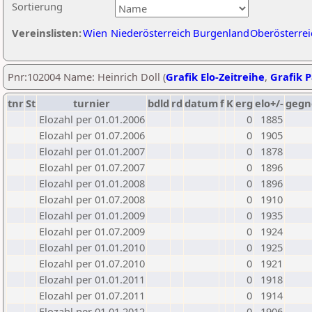
Sortierung
Vereinslisten:
Wien
Niederösterreich
Burgenland
Oberösterrei
Pnr:102004 Name: Heinrich Doll (
Grafik Elo-Zeitreihe
,
Grafik P
tnr
St
turnier
bdld
rd
datum
f
K
erg
elo+/-
gegn
Elozahl per 01.01.2006
0
1885
Elozahl per 01.07.2006
0
1905
Elozahl per 01.01.2007
0
1878
Elozahl per 01.07.2007
0
1896
Elozahl per 01.01.2008
0
1896
Elozahl per 01.07.2008
0
1910
Elozahl per 01.01.2009
0
1935
Elozahl per 01.07.2009
0
1924
Elozahl per 01.01.2010
0
1925
Elozahl per 01.07.2010
0
1921
Elozahl per 01.01.2011
0
1918
Elozahl per 01.07.2011
0
1914
Elozahl per 01.01.2012
0
1906