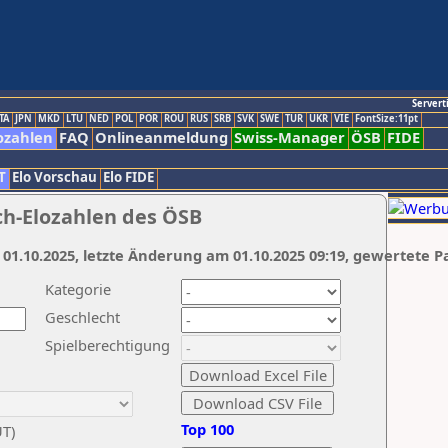
Servert
TA
JPN
MKD
LTU
NED
POL
POR
ROU
RUS
SRB
SVK
SWE
TUR
UKR
VIE
FontSize:11pt
ozahlen
FAQ
Onlineanmeldung
Swiss-Manager
ÖSB
FIDE
T
Elo Vorschau
Elo FIDE
ch-Elozahlen des ÖSB
 01.10.2025, letzte Änderung am 01.10.2025 09:19, gewertete P
Kategorie
Geschlecht
Spielberechtigung
Top 100
UT)