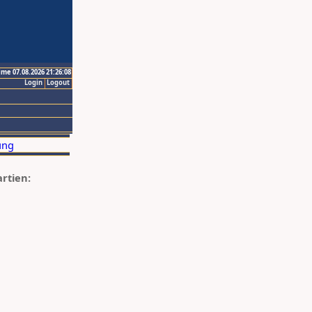
ime 07.08.2026 21:26:08
Login
Logout
artien: