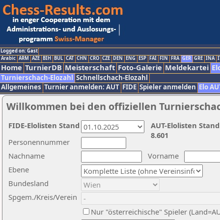
Logged on: Gast
Arabic
ARM
AZE
BIH
BUL
CAT
CHN
CRO
CZE
DEN
ENG
ESP
FAI
FIN
FRA
GER
GRE
INA
I
Home
TurnierDB
Meisterschaft
Foto-Galerie
Meldekartei
El
Turnierschach-Elozahl
Schnellschach-Elozahl
Allgemeines
Turnier anmelden: AUT
FIDE
Spieler anmelden
Elo AU
Willkommen bei den offiziellen Turnierscha
FIDE-Elolisten Stand
AUT-Elolisten Stand
8.601
Personennummer
Nachname
Vorname
Ebene
Bundesland
Spgem./Kreis/Verein
Nur "österreichische" Spieler (Land=A