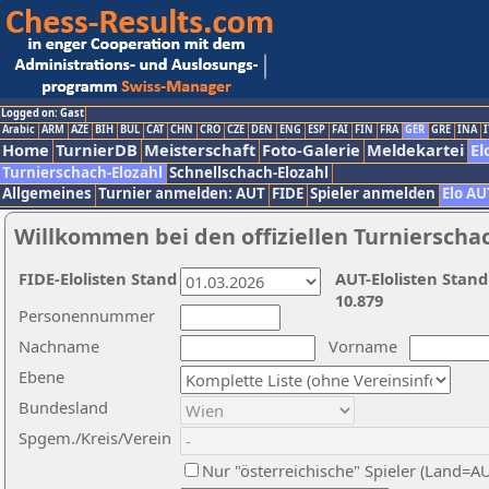
Logged on: Gast
Arabic
ARM
AZE
BIH
BUL
CAT
CHN
CRO
CZE
DEN
ENG
ESP
FAI
FIN
FRA
GER
GRE
INA
I
Home
TurnierDB
Meisterschaft
Foto-Galerie
Meldekartei
El
Turnierschach-Elozahl
Schnellschach-Elozahl
Allgemeines
Turnier anmelden: AUT
FIDE
Spieler anmelden
Elo AU
Willkommen bei den offiziellen Turnierscha
FIDE-Elolisten Stand
AUT-Elolisten Stand
10.879
Personennummer
Nachname
Vorname
Ebene
Bundesland
Spgem./Kreis/Verein
Nur "österreichische" Spieler (Land=A