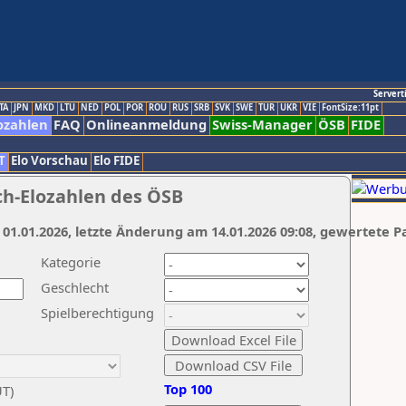
Servert
TA
JPN
MKD
LTU
NED
POL
POR
ROU
RUS
SRB
SVK
SWE
TUR
UKR
VIE
FontSize:11pt
ozahlen
FAQ
Onlineanmeldung
Swiss-Manager
ÖSB
FIDE
T
Elo Vorschau
Elo FIDE
ch-Elozahlen des ÖSB
 01.01.2026, letzte Änderung am 14.01.2026 09:08, gewertete P
Kategorie
Geschlecht
Spielberechtigung
Top 100
UT)