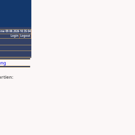
ime 09.08.2026 10:35:04
Login
Logout
artien: