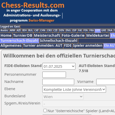
Logged on: Gast
Arabic
ARM
AZE
BIH
BUL
CAT
CHN
CRO
CZE
DEN
ENG
ESP
FAI
FIN
FRA
GER
GRE
INA
I
Home
TurnierDB
Meisterschaft
Foto-Galerie
Meldekartei
El
Turnierschach-Elozahl
Schnellschach-Elozahl
Allgemeines
Turnier anmelden: AUT
FIDE
Spieler anmelden
Elo AU
Willkommen bei den offiziellen Turnierscha
FIDE-Elolisten Stand
AUT-Elolisten Stand
7.518
Personennummer
Nachname
Vorname
Ebene
Bundesland
Spgem./Kreis/Verein
Nur "österreichische" Spieler (Land=A