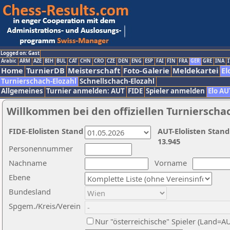
Logged on: Gast
Arabic
ARM
AZE
BIH
BUL
CAT
CHN
CRO
CZE
DEN
ENG
ESP
FAI
FIN
FRA
GER
GRE
INA
I
Home
TurnierDB
Meisterschaft
Foto-Galerie
Meldekartei
El
Turnierschach-Elozahl
Schnellschach-Elozahl
Allgemeines
Turnier anmelden: AUT
FIDE
Spieler anmelden
Elo AU
Willkommen bei den offiziellen Turnierscha
FIDE-Elolisten Stand
AUT-Elolisten Stand
13.945
Personennummer
Nachname
Vorname
Ebene
Bundesland
Spgem./Kreis/Verein
Nur "österreichische" Spieler (Land=A