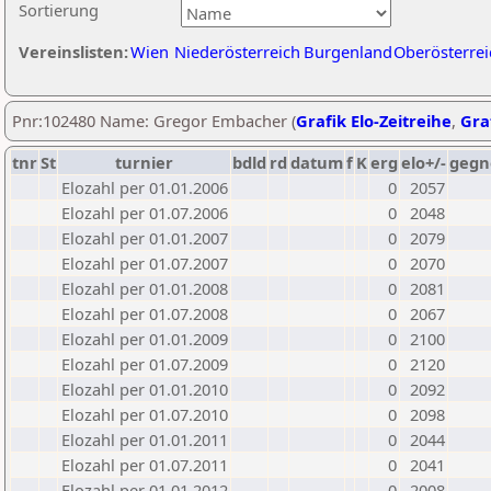
Sortierung
Vereinslisten:
Wien
Niederösterreich
Burgenland
Oberösterrei
Pnr:102480 Name: Gregor Embacher (
Grafik Elo-Zeitreihe
,
Graf
tnr
St
turnier
bdld
rd
datum
f
K
erg
elo+/-
gegn
Elozahl per 01.01.2006
0
2057
Elozahl per 01.07.2006
0
2048
Elozahl per 01.01.2007
0
2079
Elozahl per 01.07.2007
0
2070
Elozahl per 01.01.2008
0
2081
Elozahl per 01.07.2008
0
2067
Elozahl per 01.01.2009
0
2100
Elozahl per 01.07.2009
0
2120
Elozahl per 01.01.2010
0
2092
Elozahl per 01.07.2010
0
2098
Elozahl per 01.01.2011
0
2044
Elozahl per 01.07.2011
0
2041
Elozahl per 01.01.2012
0
2008