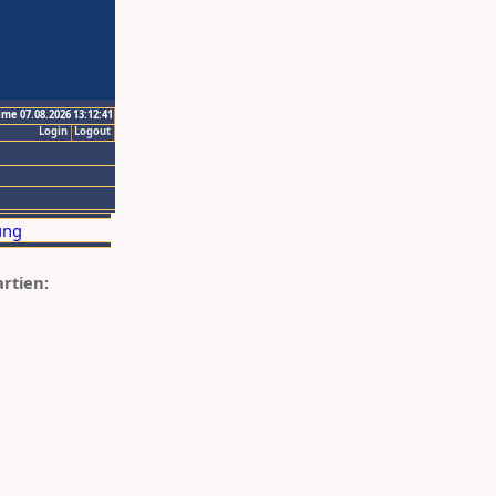
ime 07.08.2026 13:12:41
Login
Logout
artien: