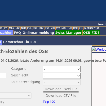
Servert
TA
JPN
MKD
LTU
NED
POL
POR
ROU
RUS
SRB
SVK
SWE
TUR
UKR
VIE
FontSize:11pt
ozahlen
FAQ
Onlineanmeldung
Swiss-Manager
ÖSB
FIDE
T
Elo Vorschau
Elo FIDE
ch-Elozahlen des ÖSB
 01.01.2026, letzte Änderung am 14.01.2026 09:08, gewertete P
Kategorie
Geschlecht
Spielberechtigung
Top 100
UT)