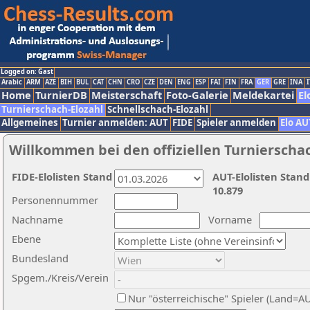
Logged on: Gast
Arabic
ARM
AZE
BIH
BUL
CAT
CHN
CRO
CZE
DEN
ENG
ESP
FAI
FIN
FRA
GER
GRE
INA
I
Home
TurnierDB
Meisterschaft
Foto-Galerie
Meldekartei
El
Turnierschach-Elozahl
Schnellschach-Elozahl
Allgemeines
Turnier anmelden: AUT
FIDE
Spieler anmelden
Elo AU
Willkommen bei den offiziellen Turnierscha
FIDE-Elolisten Stand
AUT-Elolisten Stand
10.879
Personennummer
Nachname
Vorname
Ebene
Bundesland
Spgem./Kreis/Verein
Nur "österreichische" Spieler (Land=A