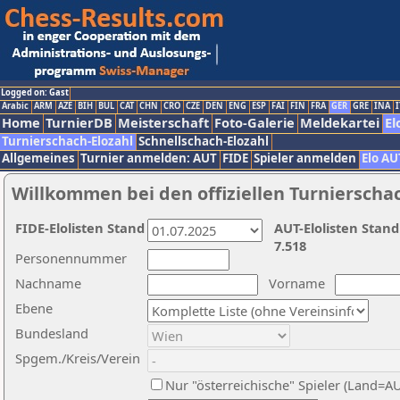
Logged on: Gast
Arabic
ARM
AZE
BIH
BUL
CAT
CHN
CRO
CZE
DEN
ENG
ESP
FAI
FIN
FRA
GER
GRE
INA
I
Home
TurnierDB
Meisterschaft
Foto-Galerie
Meldekartei
El
Turnierschach-Elozahl
Schnellschach-Elozahl
Allgemeines
Turnier anmelden: AUT
FIDE
Spieler anmelden
Elo AU
Willkommen bei den offiziellen Turnierscha
FIDE-Elolisten Stand
AUT-Elolisten Stand
7.518
Personennummer
Nachname
Vorname
Ebene
Bundesland
Spgem./Kreis/Verein
Nur "österreichische" Spieler (Land=A