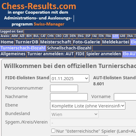
Logged on: Gast
Arabic
ARM
AZE
BIH
BUL
CAT
CHN
CRO
CZE
DEN
ENG
ESP
FAI
FIN
FRA
GER
GRE
INA
I
Home
TurnierDB
Meisterschaft
Foto-Galerie
Meldekartei
El
Turnierschach-Elozahl
Schnellschach-Elozahl
Allgemeines
Turnier anmelden: AUT
FIDE
Spieler anmelden
Elo AU
Willkommen bei den offiziellen Turnierscha
FIDE-Elolisten Stand
AUT-Elolisten Stand
8.601
Personennummer
Nachname
Vorname
Ebene
Bundesland
Spgem./Kreis/Verein
Nur "österreichische" Spieler (Land=A