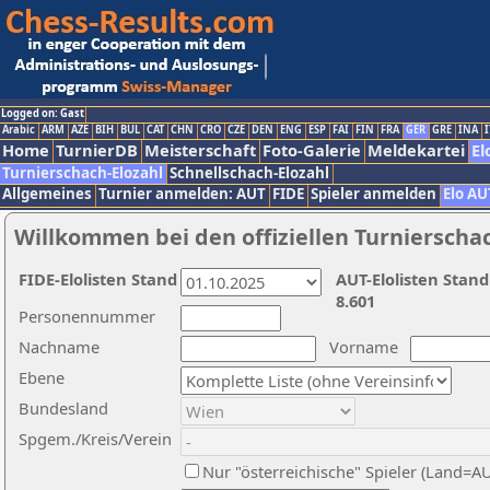
Logged on: Gast
Arabic
ARM
AZE
BIH
BUL
CAT
CHN
CRO
CZE
DEN
ENG
ESP
FAI
FIN
FRA
GER
GRE
INA
I
Home
TurnierDB
Meisterschaft
Foto-Galerie
Meldekartei
El
Turnierschach-Elozahl
Schnellschach-Elozahl
Allgemeines
Turnier anmelden: AUT
FIDE
Spieler anmelden
Elo AU
Willkommen bei den offiziellen Turnierscha
FIDE-Elolisten Stand
AUT-Elolisten Stand
8.601
Personennummer
Nachname
Vorname
Ebene
Bundesland
Spgem./Kreis/Verein
Nur "österreichische" Spieler (Land=A