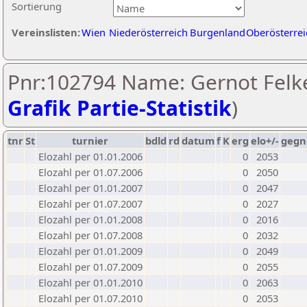
Sortierung
Vereinslisten:
Wien
Niederösterreich
Burgenland
Oberösterrei
Pnr:102794 Name: Gernot Felke
Grafik Partie-Statistik
)
tnr
St
turnier
bdld
rd
datum
f
K
erg
elo+/-
gegn
Elozahl per 01.01.2006
0
2053
Elozahl per 01.07.2006
0
2050
Elozahl per 01.01.2007
0
2047
Elozahl per 01.07.2007
0
2027
Elozahl per 01.01.2008
0
2016
Elozahl per 01.07.2008
0
2032
Elozahl per 01.01.2009
0
2049
Elozahl per 01.07.2009
0
2055
Elozahl per 01.01.2010
0
2063
Elozahl per 01.07.2010
0
2053