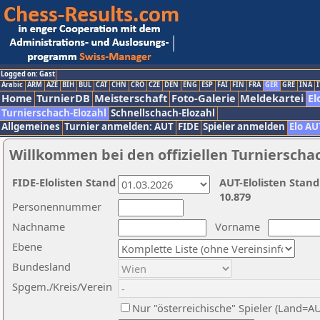
Logged on: Gast
Arabic
ARM
AZE
BIH
BUL
CAT
CHN
CRO
CZE
DEN
ENG
ESP
FAI
FIN
FRA
GER
GRE
INA
I
Home
TurnierDB
Meisterschaft
Foto-Galerie
Meldekartei
El
Turnierschach-Elozahl
Schnellschach-Elozahl
Allgemeines
Turnier anmelden: AUT
FIDE
Spieler anmelden
Elo AU
Willkommen bei den offiziellen Turnierscha
FIDE-Elolisten Stand
AUT-Elolisten Stand
10.879
Personennummer
Nachname
Vorname
Ebene
Bundesland
Spgem./Kreis/Verein
Nur "österreichische" Spieler (Land=A