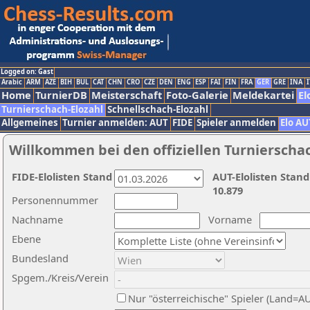
Logged on: Gast
Arabic
ARM
AZE
BIH
BUL
CAT
CHN
CRO
CZE
DEN
ENG
ESP
FAI
FIN
FRA
GER
GRE
INA
I
Home
TurnierDB
Meisterschaft
Foto-Galerie
Meldekartei
El
Turnierschach-Elozahl
Schnellschach-Elozahl
Allgemeines
Turnier anmelden: AUT
FIDE
Spieler anmelden
Elo AU
Willkommen bei den offiziellen Turnierscha
FIDE-Elolisten Stand
AUT-Elolisten Stand
10.879
Personennummer
Nachname
Vorname
Ebene
Bundesland
Spgem./Kreis/Verein
Nur "österreichische" Spieler (Land=A