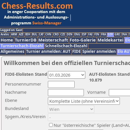
Logged on: Gast
Arabic
ARM
AZE
BIH
BUL
CAT
CHN
CRO
CZE
DEN
ENG
ESP
FAI
FIN
FRA
GER
GRE
INA
I
Home
TurnierDB
Meisterschaft
Foto-Galerie
Meldekartei
El
Turnierschach-Elozahl
Schnellschach-Elozahl
Allgemeines
Turnier anmelden: AUT
FIDE
Spieler anmelden
Elo AU
Willkommen bei den offiziellen Turnierscha
FIDE-Elolisten Stand
AUT-Elolisten Stand
10.879
Personennummer
Nachname
Vorname
Ebene
Bundesland
Spgem./Kreis/Verein
Nur "österreichische" Spieler (Land=A