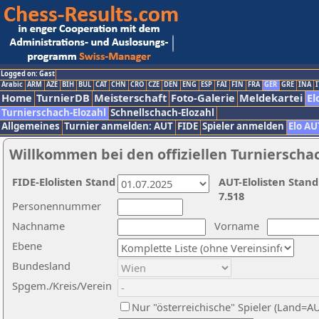
Logged on: Gast
Arabic
ARM
AZE
BIH
BUL
CAT
CHN
CRO
CZE
DEN
ENG
ESP
FAI
FIN
FRA
GER
GRE
INA
I
Home
TurnierDB
Meisterschaft
Foto-Galerie
Meldekartei
El
Turnierschach-Elozahl
Schnellschach-Elozahl
Allgemeines
Turnier anmelden: AUT
FIDE
Spieler anmelden
Elo AU
Willkommen bei den offiziellen Turnierscha
FIDE-Elolisten Stand
AUT-Elolisten Stand
7.518
Personennummer
Nachname
Vorname
Ebene
Bundesland
Spgem./Kreis/Verein
Nur "österreichische" Spieler (Land=A