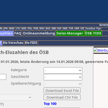
Servert
TA
JPN
MKD
LTU
NED
POL
POR
ROU
RUS
SRB
SVK
SWE
TUR
UKR
VIE
FontSize:11pt
ozahlen
FAQ
Onlineanmeldung
Swiss-Manager
ÖSB
FIDE
T
Elo Vorschau
Elo FIDE
ch-Elozahlen des ÖSB
 01.01.2026, letzte Änderung am 14.01.2026 09:08, gewertete P
Kategorie
Geschlecht
Spielberechtigung
Top 100
UT)