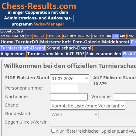
Logged on: Gast
Arabic
ARM
AZE
BIH
BUL
CAT
CHN
CRO
CZE
DEN
ENG
ESP
FAI
FIN
FRA
GER
GRE
INA
I
Home
TurnierDB
Meisterschaft
Foto-Galerie
Meldekartei
El
Turnierschach-Elozahl
Schnellschach-Elozahl
Allgemeines
Turnier anmelden: AUT
FIDE
Spieler anmelden
Elo AU
Willkommen bei den offiziellen Turnierscha
FIDE-Elolisten Stand
AUT-Elolisten Stand
10.879
Personennummer
Nachname
Vorname
Ebene
Bundesland
Spgem./Kreis/Verein
Nur "österreichische" Spieler (Land=A