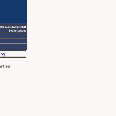
ime 07.08.2026 03:58:35
Login
Logout
artien: