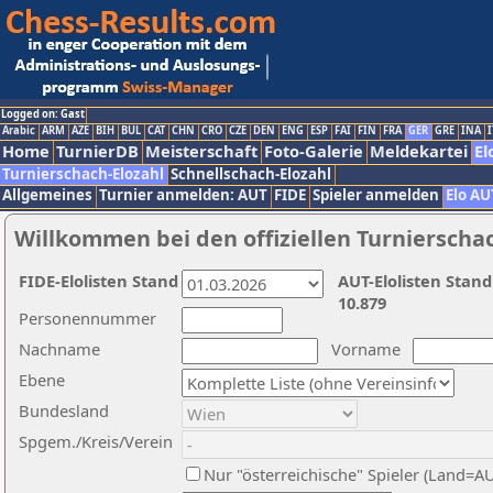
Logged on: Gast
Arabic
ARM
AZE
BIH
BUL
CAT
CHN
CRO
CZE
DEN
ENG
ESP
FAI
FIN
FRA
GER
GRE
INA
I
Home
TurnierDB
Meisterschaft
Foto-Galerie
Meldekartei
El
Turnierschach-Elozahl
Schnellschach-Elozahl
Allgemeines
Turnier anmelden: AUT
FIDE
Spieler anmelden
Elo AU
Willkommen bei den offiziellen Turnierscha
FIDE-Elolisten Stand
AUT-Elolisten Stand
10.879
Personennummer
Nachname
Vorname
Ebene
Bundesland
Spgem./Kreis/Verein
Nur "österreichische" Spieler (Land=A