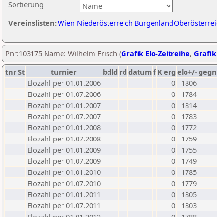
Sortierung
Vereinslisten:
Wien
Niederösterreich
Burgenland
Oberösterrei
Pnr:103175 Name: Wilhelm Frisch (
Grafik Elo-Zeitreihe
,
Grafik
tnr
St
turnier
bdld
rd
datum
f
K
erg
elo+/-
gegn
Elozahl per 01.01.2006
0
1806
Elozahl per 01.07.2006
0
1784
Elozahl per 01.01.2007
0
1814
Elozahl per 01.07.2007
0
1783
Elozahl per 01.01.2008
0
1772
Elozahl per 01.07.2008
0
1759
Elozahl per 01.01.2009
0
1755
Elozahl per 01.07.2009
0
1749
Elozahl per 01.01.2010
0
1785
Elozahl per 01.07.2010
0
1779
Elozahl per 01.01.2011
0
1805
Elozahl per 01.07.2011
0
1803
Elozahl per 01.01.2012
0
1788