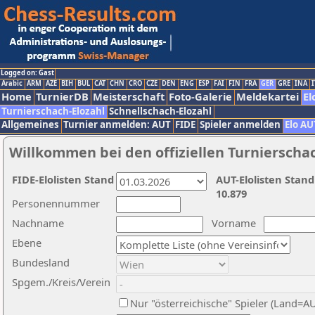
Logged on: Gast
Arabic
ARM
AZE
BIH
BUL
CAT
CHN
CRO
CZE
DEN
ENG
ESP
FAI
FIN
FRA
GER
GRE
INA
I
Home
TurnierDB
Meisterschaft
Foto-Galerie
Meldekartei
El
Turnierschach-Elozahl
Schnellschach-Elozahl
Allgemeines
Turnier anmelden: AUT
FIDE
Spieler anmelden
Elo AU
Willkommen bei den offiziellen Turnierscha
FIDE-Elolisten Stand
AUT-Elolisten Stand
10.879
Personennummer
Nachname
Vorname
Ebene
Bundesland
Spgem./Kreis/Verein
Nur "österreichische" Spieler (Land=A