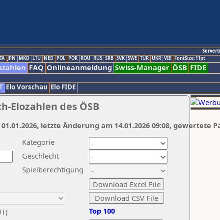
Servert
TA
JPN
MKD
LTU
NED
POL
POR
ROU
RUS
SRB
SVK
SWE
TUR
UKR
VIE
FontSize:11pt
ozahlen
FAQ
Onlineanmeldung
Swiss-Manager
ÖSB
FIDE
T
Elo Vorschau
Elo FIDE
ch-Elozahlen des ÖSB
 01.01.2026, letzte Änderung am 14.01.2026 09:08, gewertete P
Kategorie
Geschlecht
Spielberechtigung
Top 100
UT)