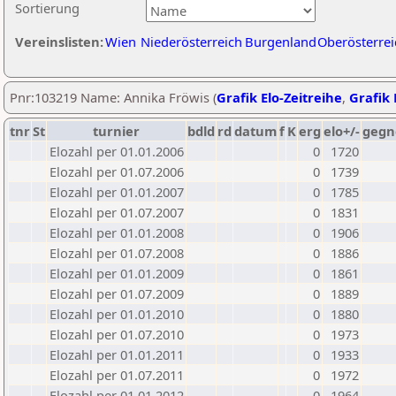
Sortierung
Vereinslisten:
Wien
Niederösterreich
Burgenland
Oberösterrei
Pnr:103219 Name: Annika Fröwis (
Grafik Elo-Zeitreihe
,
Grafik 
tnr
St
turnier
bdld
rd
datum
f
K
erg
elo+/-
gegn
Elozahl per 01.01.2006
0
1720
Elozahl per 01.07.2006
0
1739
Elozahl per 01.01.2007
0
1785
Elozahl per 01.07.2007
0
1831
Elozahl per 01.01.2008
0
1906
Elozahl per 01.07.2008
0
1886
Elozahl per 01.01.2009
0
1861
Elozahl per 01.07.2009
0
1889
Elozahl per 01.01.2010
0
1880
Elozahl per 01.07.2010
0
1973
Elozahl per 01.01.2011
0
1933
Elozahl per 01.07.2011
0
1972
Elozahl per 01.01.2012
0
1964