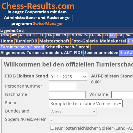
Logged on: Gast
Arabic
ARM
AZE
BIH
BUL
CAT
CHN
CRO
CZE
DEN
ENG
ESP
FAI
FIN
FRA
GER
GRE
INA
I
Home
TurnierDB
Meisterschaft
Foto-Galerie
Meldekartei
El
Turnierschach-Elozahl
Schnellschach-Elozahl
Allgemeines
Turnier anmelden: AUT
FIDE
Spieler anmelden
Elo AU
Willkommen bei den offiziellen Turnierscha
FIDE-Elolisten Stand
AUT-Elolisten Stand
8.601
Personennummer
Nachname
Vorname
Ebene
Bundesland
Spgem./Kreis/Verein
Nur "österreichische" Spieler (Land=A