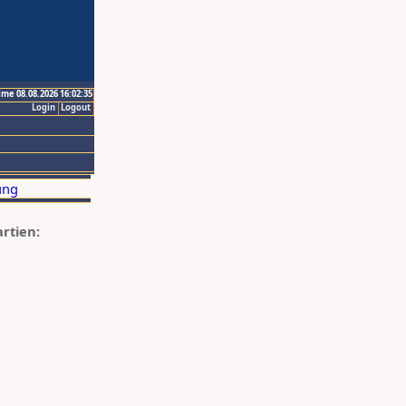
ime 08.08.2026 16:02:35
Login
Logout
artien: