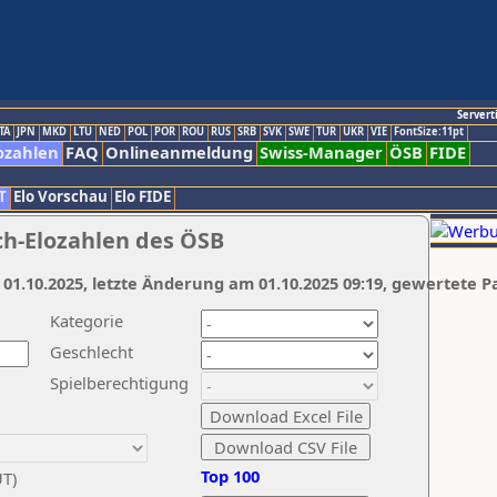
Servert
TA
JPN
MKD
LTU
NED
POL
POR
ROU
RUS
SRB
SVK
SWE
TUR
UKR
VIE
FontSize:11pt
ozahlen
FAQ
Onlineanmeldung
Swiss-Manager
ÖSB
FIDE
T
Elo Vorschau
Elo FIDE
ch-Elozahlen des ÖSB
 01.10.2025, letzte Änderung am 01.10.2025 09:19, gewertete P
Kategorie
Geschlecht
Spielberechtigung
Top 100
UT)