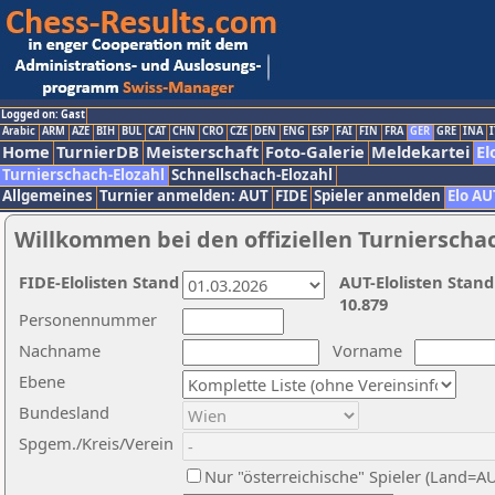
Logged on: Gast
Arabic
ARM
AZE
BIH
BUL
CAT
CHN
CRO
CZE
DEN
ENG
ESP
FAI
FIN
FRA
GER
GRE
INA
I
Home
TurnierDB
Meisterschaft
Foto-Galerie
Meldekartei
El
Turnierschach-Elozahl
Schnellschach-Elozahl
Allgemeines
Turnier anmelden: AUT
FIDE
Spieler anmelden
Elo AU
Willkommen bei den offiziellen Turnierscha
FIDE-Elolisten Stand
AUT-Elolisten Stand
10.879
Personennummer
Nachname
Vorname
Ebene
Bundesland
Spgem./Kreis/Verein
Nur "österreichische" Spieler (Land=A