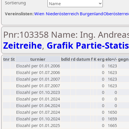
Sortierung
Vereinslisten:
Wien
Niederösterreich
Burgenland
Oberösterrei
Pnr:103358 Name: Ing. Andreas
Zeitreihe
,
Grafik Partie-Statis
tnr
St
turnier
bdld
rd
datum
f
K
erg
elo+/-
gegn
Elozahl per 01.01.2006
0
1623
Elozahl per 01.07.2006
0
1623
Elozahl per 01.01.2007
0
1623
Elozahl per 01.07.2007
0
1623
Elozahl per 01.10.2023
0
0
Elozahl per 01.01.2024
0
0
Elozahl per 01.04.2024
0
0
Elozahl per 01.07.2024
0
1650
Elozahl per 01.10.2024
0
1659
Elozahl per 01.01.2025
0
1665