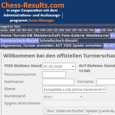
Logged on: Gast
Arabic
ARM
AZE
BIH
BUL
CAT
CHN
CRO
CZE
DEN
ENG
ESP
FAI
FIN
FRA
GER
GRE
INA
I
Home
TurnierDB
Meisterschaft
Foto-Galerie
Meldekartei
El
Turnierschach-Elozahl
Schnellschach-Elozahl
Allgemeines
Turnier anmelden: AUT
FIDE
Spieler anmelden
Elo AU
Willkommen bei den offiziellen Turnierscha
FIDE-Elolisten Stand
AUT-Elolisten Stand
13.945
Personennummer
Nachname
Vorname
Ebene
Bundesland
Spgem./Kreis/Verein
Nur "österreichische" Spieler (Land=A