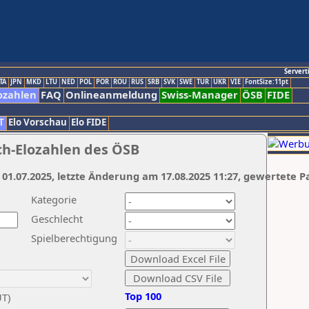
Servert
TA
JPN
MKD
LTU
NED
POL
POR
ROU
RUS
SRB
SVK
SWE
TUR
UKR
VIE
FontSize:11pt
ozahlen
FAQ
Onlineanmeldung
Swiss-Manager
ÖSB
FIDE
T
Elo Vorschau
Elo FIDE
ch-Elozahlen des ÖSB
 01.07.2025, letzte Änderung am 17.08.2025 11:27, gewertete P
Kategorie
Geschlecht
Spielberechtigung
Top 100
UT)