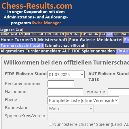
Logged on: Gast
Arabic
ARM
AZE
BIH
BUL
CAT
CHN
CRO
CZE
DEN
ENG
ESP
FAI
FIN
FRA
GER
GRE
INA
I
Home
TurnierDB
Meisterschaft
Foto-Galerie
Meldekartei
El
Turnierschach-Elozahl
Schnellschach-Elozahl
Allgemeines
Turnier anmelden: AUT
FIDE
Spieler anmelden
Elo AU
Willkommen bei den offiziellen Turnierscha
FIDE-Elolisten Stand
AUT-Elolisten Stand
7.518
Personennummer
Nachname
Vorname
Ebene
Bundesland
Spgem./Kreis/Verein
Nur "österreichische" Spieler (Land=A