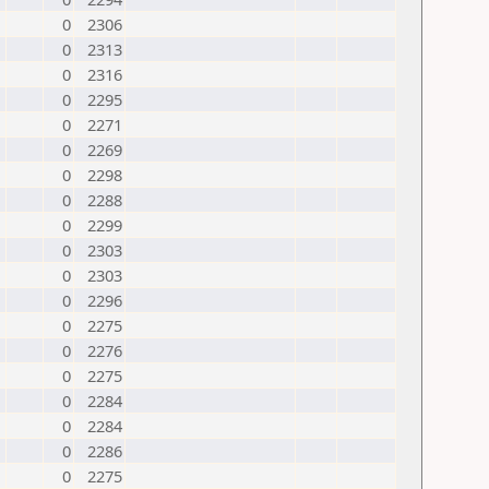
0
2306
0
2313
0
2316
0
2295
0
2271
0
2269
0
2298
0
2288
0
2299
0
2303
0
2303
0
2296
0
2275
0
2276
0
2275
0
2284
0
2284
0
2286
0
2275