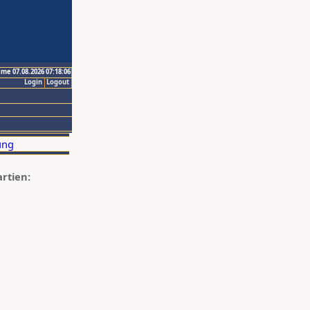
ime 07.08.2026 07:18:06
Login
Logout
artien: