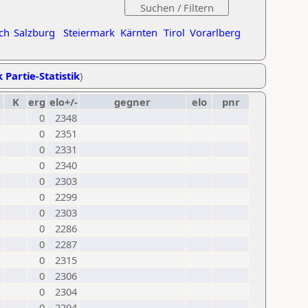
ch
Salzburg
Steiermark
Kärnten
Tirol
Vorarlberg
 Partie-Statistik
)
K
erg
elo+/-
gegner
elo
pnr
0
2348
0
2351
0
2331
0
2340
0
2303
0
2299
0
2303
0
2286
0
2287
0
2315
0
2306
0
2304
0
2294