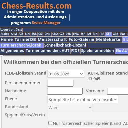
Logged on: Gast
Arabic
ARM
AZE
BIH
BUL
CAT
CHN
CRO
CZE
DEN
ENG
ESP
FAI
FIN
FRA
GER
GRE
INA
I
Home
TurnierDB
Meisterschaft
Foto-Galerie
Meldekartei
El
Turnierschach-Elozahl
Schnellschach-Elozahl
Allgemeines
Turnier anmelden: AUT
FIDE
Spieler anmelden
Elo AU
Willkommen bei den offiziellen Turnierscha
FIDE-Elolisten Stand
AUT-Elolisten Stand
13.945
Personennummer
Nachname
Vorname
Ebene
Bundesland
Spgem./Kreis/Verein
Nur "österreichische" Spieler (Land=A