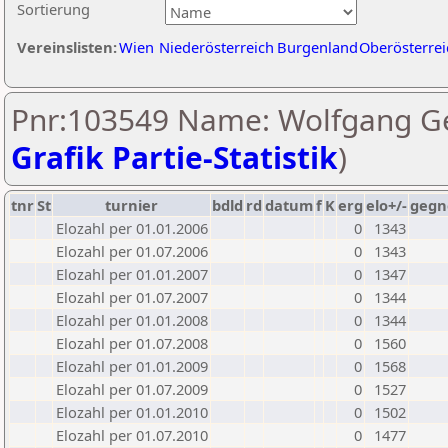
Sortierung
Vereinslisten:
Wien
Niederösterreich
Burgenland
Oberösterrei
Pnr:103549 Name: Wolfgang Ge
Grafik Partie-Statistik
)
tnr
St
turnier
bdld
rd
datum
f
K
erg
elo+/-
gegn
Elozahl per 01.01.2006
0
1343
Elozahl per 01.07.2006
0
1343
Elozahl per 01.01.2007
0
1347
Elozahl per 01.07.2007
0
1344
Elozahl per 01.01.2008
0
1344
Elozahl per 01.07.2008
0
1560
Elozahl per 01.01.2009
0
1568
Elozahl per 01.07.2009
0
1527
Elozahl per 01.01.2010
0
1502
Elozahl per 01.07.2010
0
1477