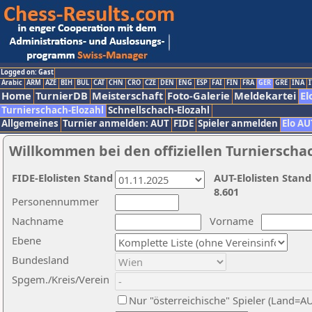
Logged on: Gast
Arabic
ARM
AZE
BIH
BUL
CAT
CHN
CRO
CZE
DEN
ENG
ESP
FAI
FIN
FRA
GER
GRE
INA
I
Home
TurnierDB
Meisterschaft
Foto-Galerie
Meldekartei
El
Turnierschach-Elozahl
Schnellschach-Elozahl
Allgemeines
Turnier anmelden: AUT
FIDE
Spieler anmelden
Elo AU
Willkommen bei den offiziellen Turnierscha
FIDE-Elolisten Stand
AUT-Elolisten Stand
8.601
Personennummer
Nachname
Vorname
Ebene
Bundesland
Spgem./Kreis/Verein
Nur "österreichische" Spieler (Land=A