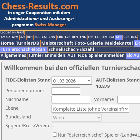
Logged on: Gast
Arabic
ARM
AZE
BIH
BUL
CAT
CHN
CRO
CZE
DEN
ENG
ESP
FAI
FIN
FRA
GER
GRE
INA
I
Home
TurnierDB
Meisterschaft
Foto-Galerie
Meldekartei
El
Turnierschach-Elozahl
Schnellschach-Elozahl
Allgemeines
Turnier anmelden: AUT
FIDE
Spieler anmelden
Elo AU
Willkommen bei den offiziellen Turnierscha
FIDE-Elolisten Stand
AUT-Elolisten Stand
10.879
Personennummer
Nachname
Vorname
Ebene
Bundesland
Spgem./Kreis/Verein
Nur "österreichische" Spieler (Land=A