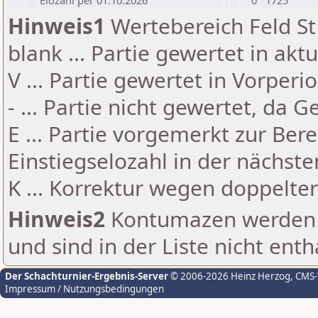
Elozahl per 01.10.2026
0
1725
Hinweis1
Wertebereich Feld St 
blank ... Partie gewertet in akt
V ... Partie gewertet in Vorperi
- ... Partie nicht gewertet, da 
E ... Partie vorgemerkt zur Be
Einstiegselozahl in der nächst
K ... Korrektur wegen doppelt
Hinweis2
Kontumazen werden g
und sind in der Liste nicht enth
Der Schachturnier-Ergebnis-Server
© 2006-2026 Heinz Herzog
, CMS
Impressum / Nutzungsbedingungen