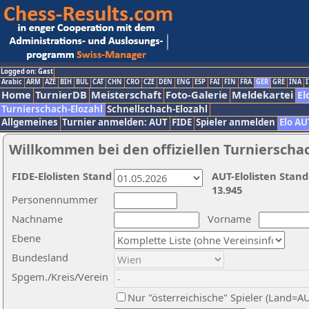
Logged on: Gast
Arabic
ARM
AZE
BIH
BUL
CAT
CHN
CRO
CZE
DEN
ENG
ESP
FAI
FIN
FRA
GER
GRE
INA
I
Home
TurnierDB
Meisterschaft
Foto-Galerie
Meldekartei
El
Turnierschach-Elozahl
Schnellschach-Elozahl
Allgemeines
Turnier anmelden: AUT
FIDE
Spieler anmelden
Elo AU
Willkommen bei den offiziellen Turnierscha
FIDE-Elolisten Stand
AUT-Elolisten Stand
13.945
Personennummer
Nachname
Vorname
Ebene
Bundesland
Spgem./Kreis/Verein
Nur "österreichische" Spieler (Land=A