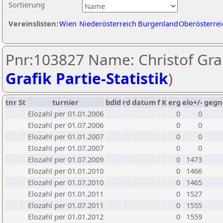
Sortierung
Vereinslisten:
Wien
Niederösterreich
Burgenland
Oberösterrei
Pnr:103827 Name: Christof Gra
Grafik Partie-Statistik
)
tnr
St
turnier
bdld
rd
datum
f
K
erg
elo+/-
gegn
Elozahl per 01.01.2006
0
0
Elozahl per 01.07.2006
0
0
Elozahl per 01.01.2007
0
0
Elozahl per 01.07.2007
0
0
Elozahl per 01.07.2009
0
1473
Elozahl per 01.01.2010
0
1466
Elozahl per 01.07.2010
0
1465
Elozahl per 01.01.2011
0
1527
Elozahl per 01.07.2011
0
1555
Elozahl per 01.01.2012
0
1559