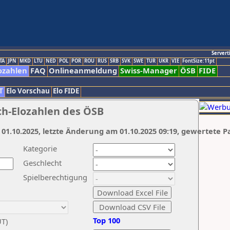
Servert
TA
JPN
MKD
LTU
NED
POL
POR
ROU
RUS
SRB
SVK
SWE
TUR
UKR
VIE
FontSize:11pt
ozahlen
FAQ
Onlineanmeldung
Swiss-Manager
ÖSB
FIDE
T
Elo Vorschau
Elo FIDE
ch-Elozahlen des ÖSB
 01.10.2025, letzte Änderung am 01.10.2025 09:19, gewertete P
Kategorie
Geschlecht
Spielberechtigung
Top 100
UT)