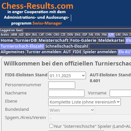
Logged on: Gast
Arabic
ARM
AZE
BIH
BUL
CAT
CHN
CRO
CZE
DEN
ENG
ESP
FAI
FIN
FRA
GER
GRE
INA
I
Home
TurnierDB
Meisterschaft
Foto-Galerie
Meldekartei
El
Turnierschach-Elozahl
Schnellschach-Elozahl
Allgemeines
Turnier anmelden: AUT
FIDE
Spieler anmelden
Elo AU
Willkommen bei den offiziellen Turnierscha
FIDE-Elolisten Stand
AUT-Elolisten Stand
8.601
Personennummer
Nachname
Vorname
Ebene
Bundesland
Spgem./Kreis/Verein
Nur "österreichische" Spieler (Land=A