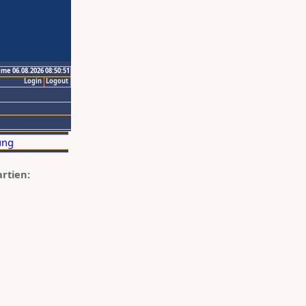
ime 06.08.2026 08:50:51
Login
Logout
artien: