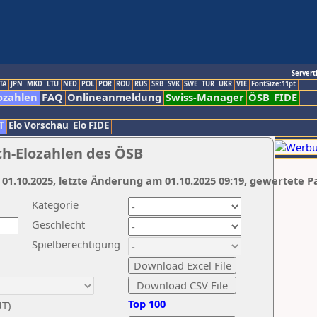
Servert
TA
JPN
MKD
LTU
NED
POL
POR
ROU
RUS
SRB
SVK
SWE
TUR
UKR
VIE
FontSize:11pt
ozahlen
FAQ
Onlineanmeldung
Swiss-Manager
ÖSB
FIDE
T
Elo Vorschau
Elo FIDE
ch-Elozahlen des ÖSB
 01.10.2025, letzte Änderung am 01.10.2025 09:19, gewertete P
Kategorie
Geschlecht
Spielberechtigung
Top 100
UT)