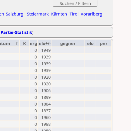
ch
Salzburg
Steiermark
Kärnten
Tirol
Vorarlberg
 Partie-Statistik
)
atum
f
K
erg
elo+/-
gegner
elo
pnr
0
1949
0
1939
0
1939
0
1939
0
1920
0
1920
0
1906
0
1899
0
1884
0
1837
0
1960
0
1988
0
1959