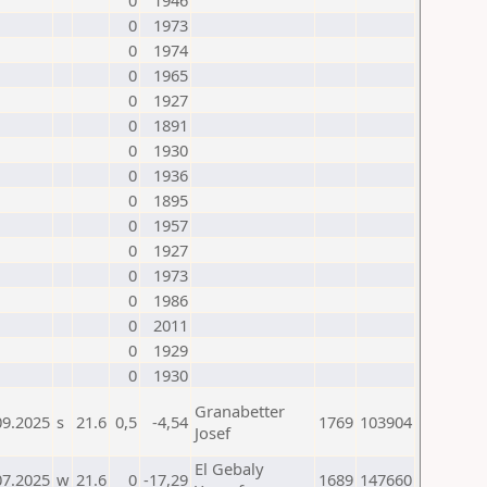
0
1946
0
1973
0
1974
0
1965
0
1927
0
1891
0
1930
0
1936
0
1895
0
1957
0
1927
0
1973
0
1986
0
2011
0
1929
0
1930
Granabetter
09.2025
s
21.6
0,5
-4,54
1769
103904
Josef
El Gebaly
07.2025
w
21.6
0
-17,29
1689
147660