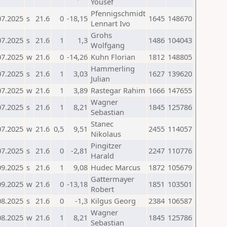
Yousef
Pfennigschmidt
07.2025
s
21.6
0
-18,15
1645
148670
Lennart Ivo
Grohs
07.2025
s
21.6
1
1,3
1486
104043
Wolfgang
07.2025
w
21.6
0
-14,26
Kuhn Florian
1812
148805
Hammerling
07.2025
s
21.6
1
3,03
1627
139620
Julian
07.2025
w
21.6
1
3,89
Rastegar Rahim
1666
147655
Wagner
07.2025
s
21.6
1
8,21
1845
125786
Sebastian
Stanec
07.2025
w
21.6
0,5
9,51
2455
114057
Nikolaus
Pingitzer
07.2025
s
21.6
0
-2,81
2247
110776
Harald
09.2025
s
21.6
1
9,08
Hudec Marcus
1872
105679
Gattermayer
09.2025
w
21.6
0
-13,18
1851
103501
Robert
08.2025
s
21.6
0
-1,3
Kilgus Georg
2384
106587
Wagner
08.2025
w
21.6
1
8,21
1845
125786
Sebastian