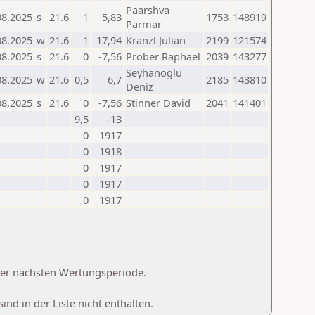
Paarshva
08.2025
s
21.6
1
5,83
1753
148919
Parmar
08.2025
w
21.6
1
17,94
Kranzl Julian
2199
121574
08.2025
s
21.6
0
-7,56
Prober Raphael
2039
143277
Seyhanoglu
08.2025
w
21.6
0,5
6,7
2185
143810
Deniz
08.2025
s
21.6
0
-7,56
Stinner David
2041
141401
9,5
-13
0
1917
0
1918
0
1917
0
1917
0
1917
 der nächsten Wertungsperiode.
d in der Liste nicht enthalten.