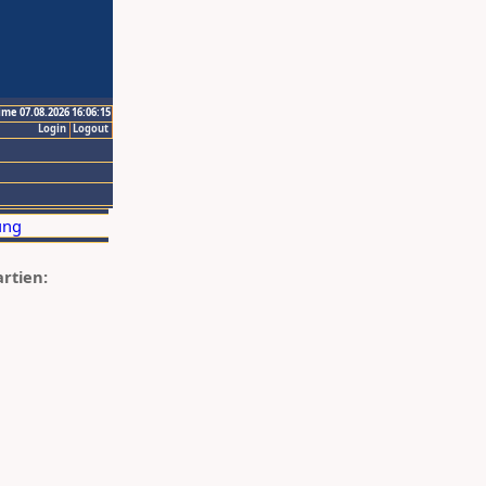
ime 07.08.2026 16:06:15
Login
Logout
artien: