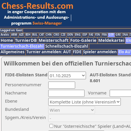
Logged on: Gast
Arabic
ARM
AZE
BIH
BUL
CAT
CHN
CRO
CZE
DEN
ENG
ESP
FAI
FIN
FRA
GER
GRE
INA
I
Home
TurnierDB
Meisterschaft
Foto-Galerie
Meldekartei
El
Turnierschach-Elozahl
Schnellschach-Elozahl
Allgemeines
Turnier anmelden: AUT
FIDE
Spieler anmelden
Elo AU
Willkommen bei den offiziellen Turnierscha
FIDE-Elolisten Stand
AUT-Elolisten Stand
8.601
Personennummer
Nachname
Vorname
Ebene
Bundesland
Spgem./Kreis/Verein
Nur "österreichische" Spieler (Land=A