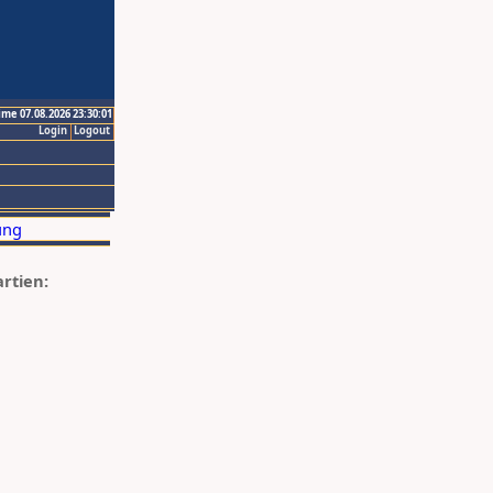
ime 07.08.2026 23:30:01
Login
Logout
artien: