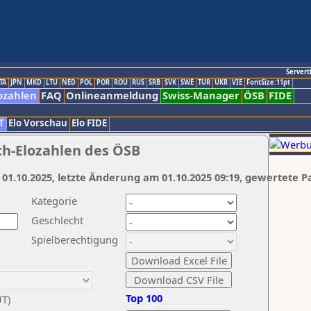
Servert
TA
JPN
MKD
LTU
NED
POL
POR
ROU
RUS
SRB
SVK
SWE
TUR
UKR
VIE
FontSize:11pt
ozahlen
FAQ
Onlineanmeldung
Swiss-Manager
ÖSB
FIDE
T
Elo Vorschau
Elo FIDE
ch-Elozahlen des ÖSB
 01.10.2025, letzte Änderung am 01.10.2025 09:19, gewertete P
Kategorie
Geschlecht
Spielberechtigung
Top 100
UT)