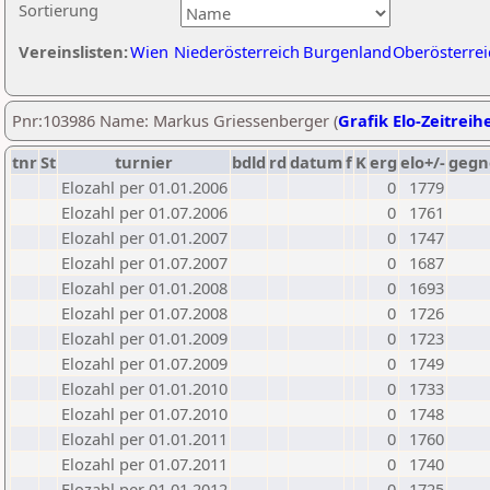
Sortierung
Vereinslisten:
Wien
Niederösterreich
Burgenland
Oberösterrei
Pnr:103986 Name: Markus Griessenberger (
Grafik Elo-Zeitreih
tnr
St
turnier
bdld
rd
datum
f
K
erg
elo+/-
gegn
Elozahl per 01.01.2006
0
1779
Elozahl per 01.07.2006
0
1761
Elozahl per 01.01.2007
0
1747
Elozahl per 01.07.2007
0
1687
Elozahl per 01.01.2008
0
1693
Elozahl per 01.07.2008
0
1726
Elozahl per 01.01.2009
0
1723
Elozahl per 01.07.2009
0
1749
Elozahl per 01.01.2010
0
1733
Elozahl per 01.07.2010
0
1748
Elozahl per 01.01.2011
0
1760
Elozahl per 01.07.2011
0
1740
Elozahl per 01.01.2012
0
1725