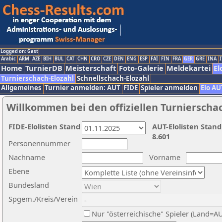
Logged on: Gast
Arabic
ARM
AZE
BIH
BUL
CAT
CHN
CRO
CZE
DEN
ENG
ESP
FAI
FIN
FRA
GER
GRE
INA
I
Home
TurnierDB
Meisterschaft
Foto-Galerie
Meldekartei
El
Turnierschach-Elozahl
Schnellschach-Elozahl
Allgemeines
Turnier anmelden: AUT
FIDE
Spieler anmelden
Elo AU
Willkommen bei den offiziellen Turnierscha
FIDE-Elolisten Stand
AUT-Elolisten Stand
8.601
Personennummer
Nachname
Vorname
Ebene
Bundesland
Spgem./Kreis/Verein
Nur "österreichische" Spieler (Land=A