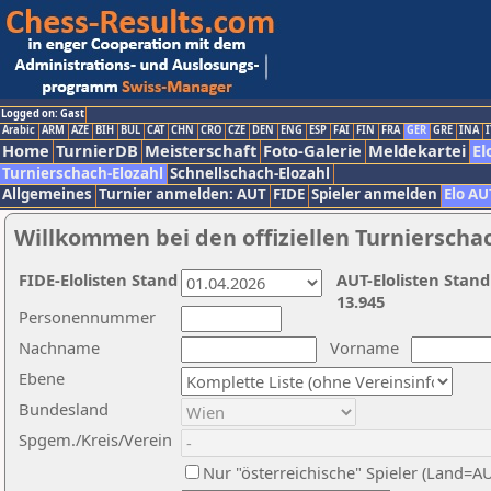
Logged on: Gast
Arabic
ARM
AZE
BIH
BUL
CAT
CHN
CRO
CZE
DEN
ENG
ESP
FAI
FIN
FRA
GER
GRE
INA
I
Home
TurnierDB
Meisterschaft
Foto-Galerie
Meldekartei
El
Turnierschach-Elozahl
Schnellschach-Elozahl
Allgemeines
Turnier anmelden: AUT
FIDE
Spieler anmelden
Elo AU
Willkommen bei den offiziellen Turnierscha
FIDE-Elolisten Stand
AUT-Elolisten Stand
13.945
Personennummer
Nachname
Vorname
Ebene
Bundesland
Spgem./Kreis/Verein
Nur "österreichische" Spieler (Land=A