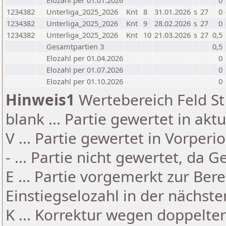
Elozahl per 01.01.2026
0
1234382
Unterliga_2025_2026
Knt
8
31.01.2026
s
27
0
1234382
Unterliga_2025_2026
Knt
9
28.02.2026
s
27
0
1234382
Unterliga_2025_2026
Knt
10
21.03.2026
s
27
0,5
Gesamtpartien 3
0,5
Elozahl per 01.04.2026
0
Elozahl per 01.07.2026
0
Elozahl per 01.10.2026
0
Hinweis1
Wertebereich Feld St 
blank ... Partie gewertet in akt
V ... Partie gewertet in Vorperi
- ... Partie nicht gewertet, da 
E ... Partie vorgemerkt zur Be
Einstiegselozahl in der nächst
K ... Korrektur wegen doppelt