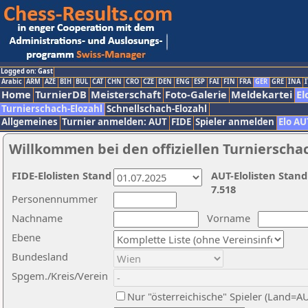
Logged on: Gast
Arabic
ARM
AZE
BIH
BUL
CAT
CHN
CRO
CZE
DEN
ENG
ESP
FAI
FIN
FRA
GER
GRE
INA
I
Home
TurnierDB
Meisterschaft
Foto-Galerie
Meldekartei
El
Turnierschach-Elozahl
Schnellschach-Elozahl
Allgemeines
Turnier anmelden: AUT
FIDE
Spieler anmelden
Elo AU
Willkommen bei den offiziellen Turnierscha
FIDE-Elolisten Stand
AUT-Elolisten Stand
7.518
Personennummer
Nachname
Vorname
Ebene
Bundesland
Spgem./Kreis/Verein
Nur "österreichische" Spieler (Land=A