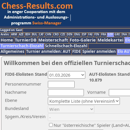
Logged on: Gast
Arabic
ARM
AZE
BIH
BUL
CAT
CHN
CRO
CZE
DEN
ENG
ESP
FAI
FIN
FRA
GER
GRE
INA
I
Home
TurnierDB
Meisterschaft
Foto-Galerie
Meldekartei
El
Turnierschach-Elozahl
Schnellschach-Elozahl
Allgemeines
Turnier anmelden: AUT
FIDE
Spieler anmelden
Elo AU
Willkommen bei den offiziellen Turnierscha
FIDE-Elolisten Stand
AUT-Elolisten Stand
10.879
Personennummer
Nachname
Vorname
Ebene
Bundesland
Spgem./Kreis/Verein
Nur "österreichische" Spieler (Land=A