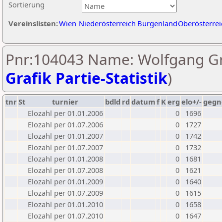
Sortierung
Vereinslisten:
Wien
Niederösterreich
Burgenland
Oberösterrei
Pnr:104043 Name: Wolfgang Gr
Grafik Partie-Statistik
)
tnr
St
turnier
bdld
rd
datum
f
K
erg
elo+/-
gegn
Elozahl per 01.01.2006
0
1696
Elozahl per 01.07.2006
0
1727
Elozahl per 01.01.2007
0
1742
Elozahl per 01.07.2007
0
1732
Elozahl per 01.01.2008
0
1681
Elozahl per 01.07.2008
0
1621
Elozahl per 01.01.2009
0
1640
Elozahl per 01.07.2009
0
1615
Elozahl per 01.01.2010
0
1658
Elozahl per 01.07.2010
0
1647