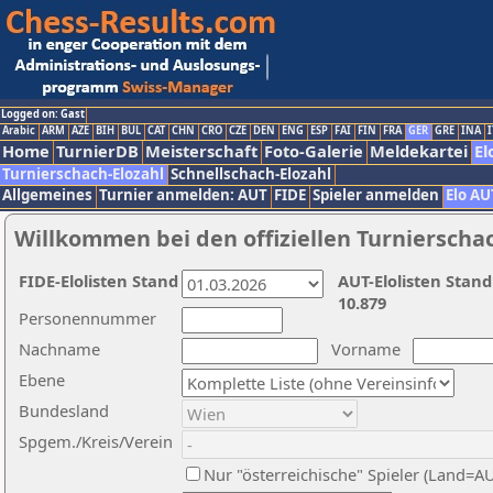
Logged on: Gast
Arabic
ARM
AZE
BIH
BUL
CAT
CHN
CRO
CZE
DEN
ENG
ESP
FAI
FIN
FRA
GER
GRE
INA
I
Home
TurnierDB
Meisterschaft
Foto-Galerie
Meldekartei
El
Turnierschach-Elozahl
Schnellschach-Elozahl
Allgemeines
Turnier anmelden: AUT
FIDE
Spieler anmelden
Elo AU
Willkommen bei den offiziellen Turnierscha
FIDE-Elolisten Stand
AUT-Elolisten Stand
10.879
Personennummer
Nachname
Vorname
Ebene
Bundesland
Spgem./Kreis/Verein
Nur "österreichische" Spieler (Land=A