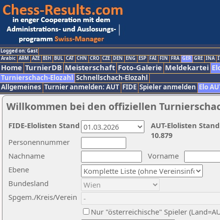
Logged on: Gast
Arabic
ARM
AZE
BIH
BUL
CAT
CHN
CRO
CZE
DEN
ENG
ESP
FAI
FIN
FRA
GER
GRE
INA
I
Home
TurnierDB
Meisterschaft
Foto-Galerie
Meldekartei
El
Turnierschach-Elozahl
Schnellschach-Elozahl
Allgemeines
Turnier anmelden: AUT
FIDE
Spieler anmelden
Elo AU
Willkommen bei den offiziellen Turnierscha
FIDE-Elolisten Stand
AUT-Elolisten Stand
10.879
Personennummer
Nachname
Vorname
Ebene
Bundesland
Spgem./Kreis/Verein
Nur "österreichische" Spieler (Land=A