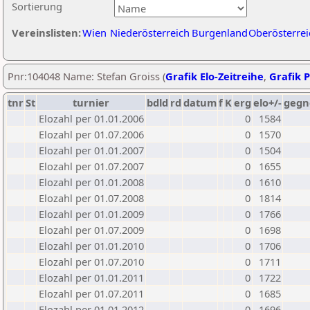
Sortierung
Vereinslisten:
Wien
Niederösterreich
Burgenland
Oberösterrei
Pnr:104048 Name: Stefan Groiss (
Grafik Elo-Zeitreihe
,
Grafik P
tnr
St
turnier
bdld
rd
datum
f
K
erg
elo+/-
gegn
Elozahl per 01.01.2006
0
1584
Elozahl per 01.07.2006
0
1570
Elozahl per 01.01.2007
0
1504
Elozahl per 01.07.2007
0
1655
Elozahl per 01.01.2008
0
1610
Elozahl per 01.07.2008
0
1814
Elozahl per 01.01.2009
0
1766
Elozahl per 01.07.2009
0
1698
Elozahl per 01.01.2010
0
1706
Elozahl per 01.07.2010
0
1711
Elozahl per 01.01.2011
0
1722
Elozahl per 01.07.2011
0
1685
Elozahl per 01.01.2012
0
1696