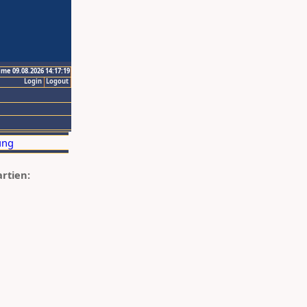
ime 09.08.2026 14:17:19
Login
Logout
artien: