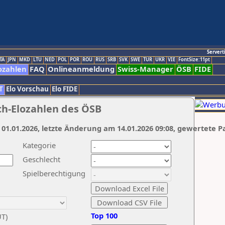
Servert
TA
JPN
MKD
LTU
NED
POL
POR
ROU
RUS
SRB
SVK
SWE
TUR
UKR
VIE
FontSize:11pt
ozahlen
FAQ
Onlineanmeldung
Swiss-Manager
ÖSB
FIDE
T
Elo Vorschau
Elo FIDE
ch-Elozahlen des ÖSB
 01.01.2026, letzte Änderung am 14.01.2026 09:08, gewertete P
Kategorie
Geschlecht
Spielberechtigung
Top 100
UT)