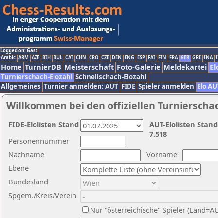
Logged on: Gast
Arabic
ARM
AZE
BIH
BUL
CAT
CHN
CRO
CZE
DEN
ENG
ESP
FAI
FIN
FRA
GER
GRE
INA
I
Home
TurnierDB
Meisterschaft
Foto-Galerie
Meldekartei
El
Turnierschach-Elozahl
Schnellschach-Elozahl
Allgemeines
Turnier anmelden: AUT
FIDE
Spieler anmelden
Elo AU
Willkommen bei den offiziellen Turnierscha
FIDE-Elolisten Stand
AUT-Elolisten Stand
7.518
Personennummer
Nachname
Vorname
Ebene
Bundesland
Spgem./Kreis/Verein
Nur "österreichische" Spieler (Land=A