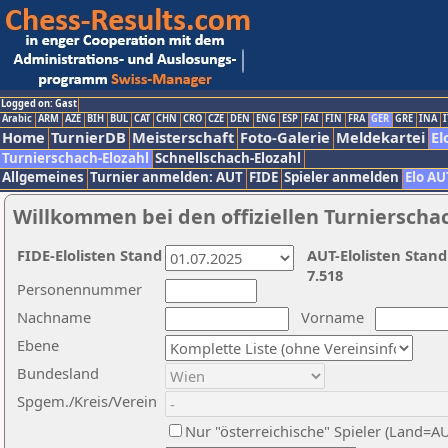
Logged on: Gast
Arabic
ARM
AZE
BIH
BUL
CAT
CHN
CRO
CZE
DEN
ENG
ESP
FAI
FIN
FRA
GER
GRE
INA
I
Home
TurnierDB
Meisterschaft
Foto-Galerie
Meldekartei
El
Turnierschach-Elozahl
Schnellschach-Elozahl
Allgemeines
Turnier anmelden: AUT
FIDE
Spieler anmelden
Elo AU
Willkommen bei den offiziellen Turnierscha
FIDE-Elolisten Stand
AUT-Elolisten Stand
7.518
Personennummer
Nachname
Vorname
Ebene
Bundesland
Spgem./Kreis/Verein
Nur "österreichische" Spieler (Land=A