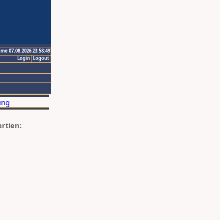
ime 07.08.2026 23:58:49
Login
Logout
artien: