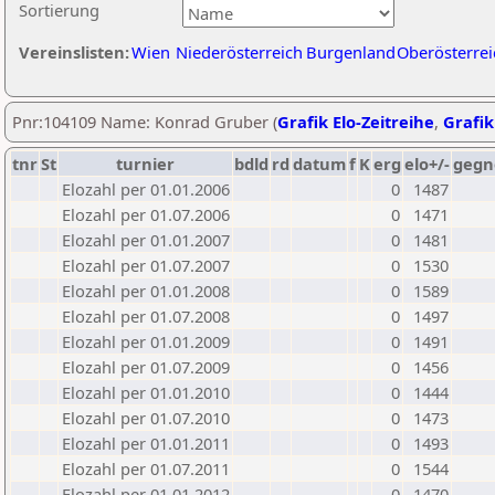
Sortierung
Vereinslisten:
Wien
Niederösterreich
Burgenland
Oberösterrei
Pnr:104109 Name: Konrad Gruber (
Grafik Elo-Zeitreihe
,
Grafik
tnr
St
turnier
bdld
rd
datum
f
K
erg
elo+/-
gegn
Elozahl per 01.01.2006
0
1487
Elozahl per 01.07.2006
0
1471
Elozahl per 01.01.2007
0
1481
Elozahl per 01.07.2007
0
1530
Elozahl per 01.01.2008
0
1589
Elozahl per 01.07.2008
0
1497
Elozahl per 01.01.2009
0
1491
Elozahl per 01.07.2009
0
1456
Elozahl per 01.01.2010
0
1444
Elozahl per 01.07.2010
0
1473
Elozahl per 01.01.2011
0
1493
Elozahl per 01.07.2011
0
1544
Elozahl per 01.01.2012
0
1470