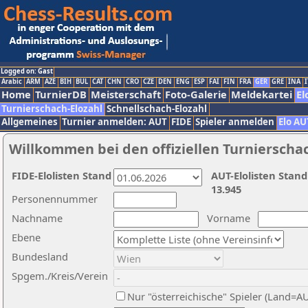
Logged on: Gast
Arabic
ARM
AZE
BIH
BUL
CAT
CHN
CRO
CZE
DEN
ENG
ESP
FAI
FIN
FRA
GER
GRE
INA
I
Home
TurnierDB
Meisterschaft
Foto-Galerie
Meldekartei
El
Turnierschach-Elozahl
Schnellschach-Elozahl
Allgemeines
Turnier anmelden: AUT
FIDE
Spieler anmelden
Elo AU
Willkommen bei den offiziellen Turnierscha
FIDE-Elolisten Stand
AUT-Elolisten Stand
13.945
Personennummer
Nachname
Vorname
Ebene
Bundesland
Spgem./Kreis/Verein
Nur "österreichische" Spieler (Land=A