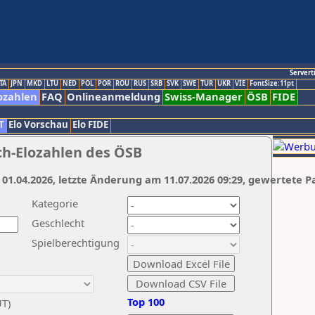
Servert
TA
JPN
MKD
LTU
NED
POL
POR
ROU
RUS
SRB
SVK
SWE
TUR
UKR
VIE
FontSize:11pt
ozahlen
FAQ
Onlineanmeldung
Swiss-Manager
ÖSB
FIDE
T
Elo Vorschau
Elo FIDE
ch-Elozahlen des ÖSB
 01.04.2026, letzte Änderung am 11.07.2026 09:29, gewertete P
Kategorie
Geschlecht
Spielberechtigung
Top 100
UT)