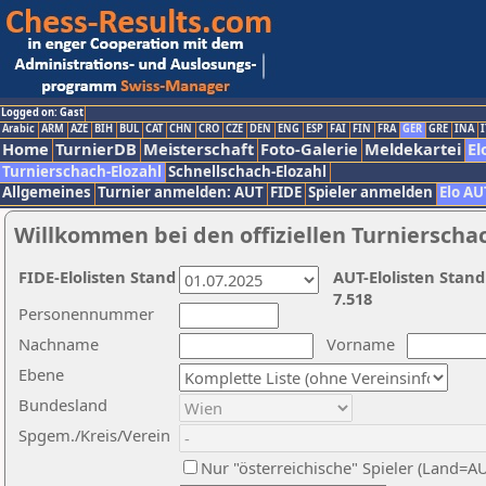
Logged on: Gast
Arabic
ARM
AZE
BIH
BUL
CAT
CHN
CRO
CZE
DEN
ENG
ESP
FAI
FIN
FRA
GER
GRE
INA
I
Home
TurnierDB
Meisterschaft
Foto-Galerie
Meldekartei
El
Turnierschach-Elozahl
Schnellschach-Elozahl
Allgemeines
Turnier anmelden: AUT
FIDE
Spieler anmelden
Elo AU
Willkommen bei den offiziellen Turnierscha
FIDE-Elolisten Stand
AUT-Elolisten Stand
7.518
Personennummer
Nachname
Vorname
Ebene
Bundesland
Spgem./Kreis/Verein
Nur "österreichische" Spieler (Land=A