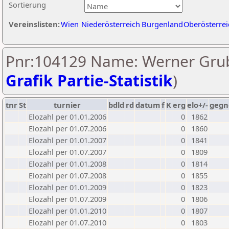
Sortierung
Vereinslisten:
Wien
Niederösterreich
Burgenland
Oberösterrei
Pnr:104129 Name: Werner Grub
Grafik Partie-Statistik
)
tnr
St
turnier
bdld
rd
datum
f
K
erg
elo+/-
gegn
Elozahl per 01.01.2006
0
1862
Elozahl per 01.07.2006
0
1860
Elozahl per 01.01.2007
0
1841
Elozahl per 01.07.2007
0
1809
Elozahl per 01.01.2008
0
1814
Elozahl per 01.07.2008
0
1855
Elozahl per 01.01.2009
0
1823
Elozahl per 01.07.2009
0
1806
Elozahl per 01.01.2010
0
1807
Elozahl per 01.07.2010
0
1803