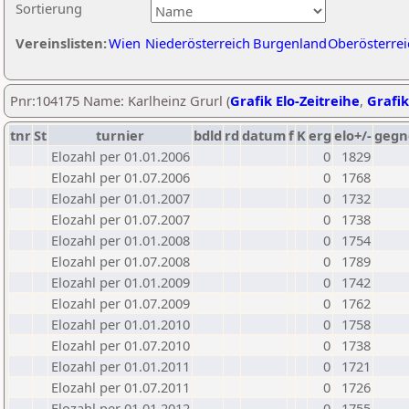
Sortierung
Vereinslisten:
Wien
Niederösterreich
Burgenland
Oberösterrei
Pnr:104175 Name: Karlheinz Grurl (
Grafik Elo-Zeitreihe
,
Grafik
tnr
St
turnier
bdld
rd
datum
f
K
erg
elo+/-
gegn
Elozahl per 01.01.2006
0
1829
Elozahl per 01.07.2006
0
1768
Elozahl per 01.01.2007
0
1732
Elozahl per 01.07.2007
0
1738
Elozahl per 01.01.2008
0
1754
Elozahl per 01.07.2008
0
1789
Elozahl per 01.01.2009
0
1742
Elozahl per 01.07.2009
0
1762
Elozahl per 01.01.2010
0
1758
Elozahl per 01.07.2010
0
1738
Elozahl per 01.01.2011
0
1721
Elozahl per 01.07.2011
0
1726
Elozahl per 01.01.2012
0
1755