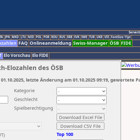
Servert
TA
JPN
MKD
LTU
NED
POL
POR
ROU
RUS
SRB
SVK
SWE
TUR
UKR
VIE
FontSize:11pt
ozahlen
FAQ
Onlineanmeldung
Swiss-Manager
ÖSB
FIDE
T
Elo Vorschau
Elo FIDE
ch-Elozahlen des ÖSB
 01.10.2025, letzte Änderung am 01.10.2025 09:19, gewertete P
Kategorie
Geschlecht
Spielberechtigung
Top 100
UT)