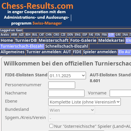
Logged on: Gast
Arabic
ARM
AZE
BIH
BUL
CAT
CHN
CRO
CZE
DEN
ENG
ESP
FAI
FIN
FRA
GER
GRE
INA
I
Home
TurnierDB
Meisterschaft
Foto-Galerie
Meldekartei
El
Turnierschach-Elozahl
Schnellschach-Elozahl
Allgemeines
Turnier anmelden: AUT
FIDE
Spieler anmelden
Elo AU
Willkommen bei den offiziellen Turnierscha
FIDE-Elolisten Stand
AUT-Elolisten Stand
8.601
Personennummer
Nachname
Vorname
Ebene
Bundesland
Spgem./Kreis/Verein
Nur "österreichische" Spieler (Land=A