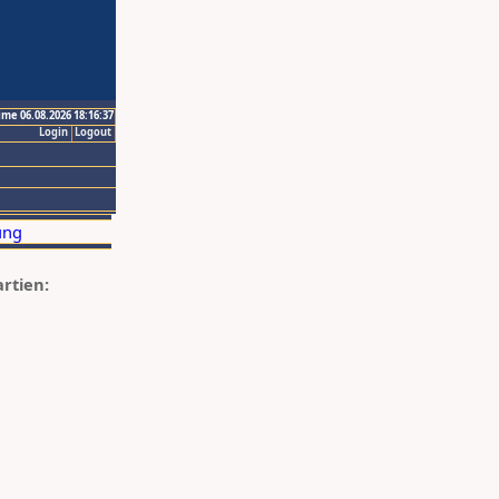
ime 06.08.2026 18:16:37
Login
Logout
artien: