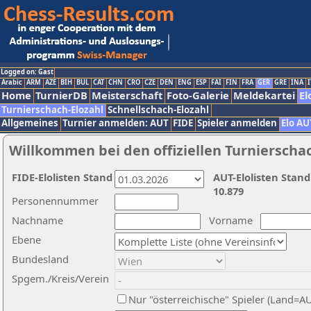
Logged on: Gast
Arabic
ARM
AZE
BIH
BUL
CAT
CHN
CRO
CZE
DEN
ENG
ESP
FAI
FIN
FRA
GER
GRE
INA
I
Home
TurnierDB
Meisterschaft
Foto-Galerie
Meldekartei
El
Turnierschach-Elozahl
Schnellschach-Elozahl
Allgemeines
Turnier anmelden: AUT
FIDE
Spieler anmelden
Elo AU
Willkommen bei den offiziellen Turnierscha
FIDE-Elolisten Stand
AUT-Elolisten Stand
10.879
Personennummer
Nachname
Vorname
Ebene
Bundesland
Spgem./Kreis/Verein
Nur "österreichische" Spieler (Land=A