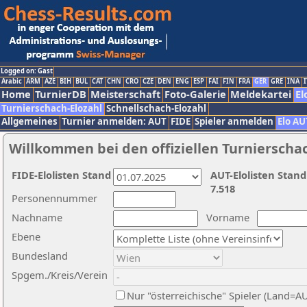
Logged on: Gast
Arabic
ARM
AZE
BIH
BUL
CAT
CHN
CRO
CZE
DEN
ENG
ESP
FAI
FIN
FRA
GER
GRE
INA
I
Home
TurnierDB
Meisterschaft
Foto-Galerie
Meldekartei
El
Turnierschach-Elozahl
Schnellschach-Elozahl
Allgemeines
Turnier anmelden: AUT
FIDE
Spieler anmelden
Elo AU
Willkommen bei den offiziellen Turnierscha
FIDE-Elolisten Stand
AUT-Elolisten Stand
7.518
Personennummer
Nachname
Vorname
Ebene
Bundesland
Spgem./Kreis/Verein
Nur "österreichische" Spieler (Land=A