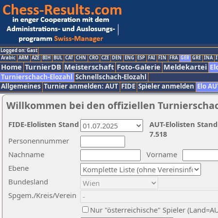
Logged on: Gast
Arabic
ARM
AZE
BIH
BUL
CAT
CHN
CRO
CZE
DEN
ENG
ESP
FAI
FIN
FRA
GER
GRE
INA
I
Home
TurnierDB
Meisterschaft
Foto-Galerie
Meldekartei
El
Turnierschach-Elozahl
Schnellschach-Elozahl
Allgemeines
Turnier anmelden: AUT
FIDE
Spieler anmelden
Elo AU
Willkommen bei den offiziellen Turnierscha
FIDE-Elolisten Stand
AUT-Elolisten Stand
7.518
Personennummer
Nachname
Vorname
Ebene
Bundesland
Spgem./Kreis/Verein
Nur "österreichische" Spieler (Land=A