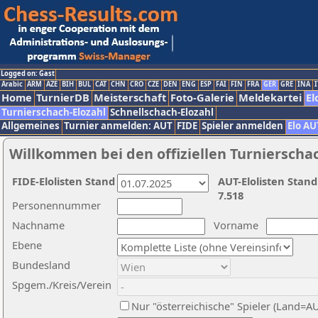
Logged on: Gast
Arabic
ARM
AZE
BIH
BUL
CAT
CHN
CRO
CZE
DEN
ENG
ESP
FAI
FIN
FRA
GER
GRE
INA
I
Home
TurnierDB
Meisterschaft
Foto-Galerie
Meldekartei
El
Turnierschach-Elozahl
Schnellschach-Elozahl
Allgemeines
Turnier anmelden: AUT
FIDE
Spieler anmelden
Elo AU
Willkommen bei den offiziellen Turnierscha
FIDE-Elolisten Stand
AUT-Elolisten Stand
7.518
Personennummer
Nachname
Vorname
Ebene
Bundesland
Spgem./Kreis/Verein
Nur "österreichische" Spieler (Land=A