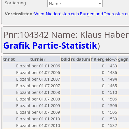
Sortierung
Vereinslisten:
Wien
Niederösterreich
Burgenland
Oberösterrei
Pnr:104342 Name: Klaus Haberl
Grafik Partie-Statistik
)
tnr
St
turnier
bdld
rd
datum
f
K
erg
elo+/-
gegn
Elozahl per 01.01.2006
0
1439
Elozahl per 01.07.2006
0
1486
Elozahl per 01.01.2007
0
1494
Elozahl per 01.07.2007
0
1465
Elozahl per 01.01.2008
0
1510
Elozahl per 01.07.2008
0
1506
Elozahl per 01.01.2009
0
1506
Elozahl per 01.07.2009
0
1506
Elozahl per 01.01.2010
0
1530
Elozahl per 01.07.2010
0
1532