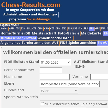
Logged on: Gast
Arabic
ARM
AZE
BIH
BUL
CAT
CHN
CRO
CZE
DEN
ENG
ESP
FAI
FIN
FRA
GER
GRE
INA
I
Home
TurnierDB
Meisterschaft
Foto-Galerie
Meldekartei
El
Turnierschach-Elozahl
Schnellschach-Elozahl
Allgemeines
Turnier anmelden: AUT
FIDE
Spieler anmelden
Elo AU
Willkommen bei den offiziellen Turnierscha
FIDE-Elolisten Stand
AUT-Elolisten Stand
13.945
Personennummer
Nachname
Vorname
Ebene
Bundesland
Spgem./Kreis/Verein
Nur "österreichische" Spieler (Land=A