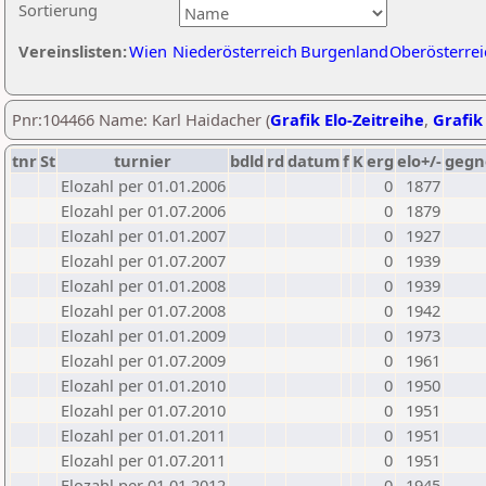
Sortierung
Vereinslisten:
Wien
Niederösterreich
Burgenland
Oberösterrei
Pnr:104466 Name: Karl Haidacher (
Grafik Elo-Zeitreihe
,
Grafik 
tnr
St
turnier
bdld
rd
datum
f
K
erg
elo+/-
gegn
Elozahl per 01.01.2006
0
1877
Elozahl per 01.07.2006
0
1879
Elozahl per 01.01.2007
0
1927
Elozahl per 01.07.2007
0
1939
Elozahl per 01.01.2008
0
1939
Elozahl per 01.07.2008
0
1942
Elozahl per 01.01.2009
0
1973
Elozahl per 01.07.2009
0
1961
Elozahl per 01.01.2010
0
1950
Elozahl per 01.07.2010
0
1951
Elozahl per 01.01.2011
0
1951
Elozahl per 01.07.2011
0
1951
Elozahl per 01.01.2012
0
1945