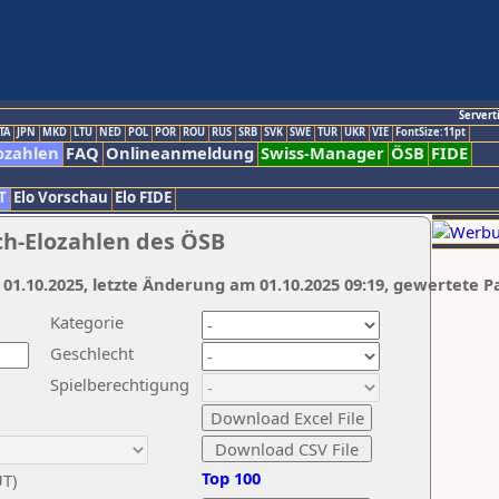
Servert
TA
JPN
MKD
LTU
NED
POL
POR
ROU
RUS
SRB
SVK
SWE
TUR
UKR
VIE
FontSize:11pt
ozahlen
FAQ
Onlineanmeldung
Swiss-Manager
ÖSB
FIDE
T
Elo Vorschau
Elo FIDE
ch-Elozahlen des ÖSB
 01.10.2025, letzte Änderung am 01.10.2025 09:19, gewertete P
Kategorie
Geschlecht
Spielberechtigung
Top 100
UT)