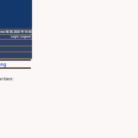
ime 08.08.2026 19:14:43
Login
Logout
artien: