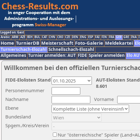
Logged on: Gast
Arabic
ARM
AZE
BIH
BUL
CAT
CHN
CRO
CZE
DEN
ENG
ESP
FAI
FIN
FRA
GER
GRE
INA
I
Home
TurnierDB
Meisterschaft
Foto-Galerie
Meldekartei
El
Turnierschach-Elozahl
Schnellschach-Elozahl
Allgemeines
Turnier anmelden: AUT
FIDE
Spieler anmelden
Elo AU
Willkommen bei den offiziellen Turnierscha
FIDE-Elolisten Stand
AUT-Elolisten Stand
8.601
Personennummer
Nachname
Vorname
Ebene
Bundesland
Spgem./Kreis/Verein
Nur "österreichische" Spieler (Land=A