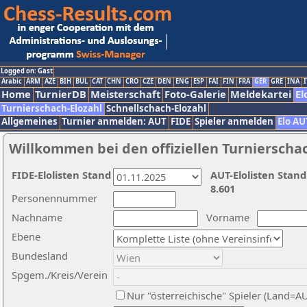
Logged on: Gast
Arabic
ARM
AZE
BIH
BUL
CAT
CHN
CRO
CZE
DEN
ENG
ESP
FAI
FIN
FRA
GER
GRE
INA
I
Home
TurnierDB
Meisterschaft
Foto-Galerie
Meldekartei
El
Turnierschach-Elozahl
Schnellschach-Elozahl
Allgemeines
Turnier anmelden: AUT
FIDE
Spieler anmelden
Elo AU
Willkommen bei den offiziellen Turnierscha
FIDE-Elolisten Stand
AUT-Elolisten Stand
8.601
Personennummer
Nachname
Vorname
Ebene
Bundesland
Spgem./Kreis/Verein
Nur "österreichische" Spieler (Land=A