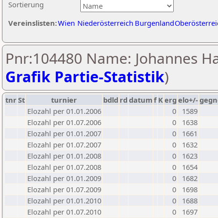
Sortierung
Vereinslisten:
Wien
Niederösterreich
Burgenland
Oberösterrei
Pnr:104480 Name: Johannes Ha
Grafik Partie-Statistik
)
tnr
St
turnier
bdld
rd
datum
f
K
erg
elo+/-
gegn
Elozahl per 01.01.2006
0
1589
Elozahl per 01.07.2006
0
1638
Elozahl per 01.01.2007
0
1661
Elozahl per 01.07.2007
0
1632
Elozahl per 01.01.2008
0
1623
Elozahl per 01.07.2008
0
1654
Elozahl per 01.01.2009
0
1682
Elozahl per 01.07.2009
0
1698
Elozahl per 01.01.2010
0
1688
Elozahl per 01.07.2010
0
1697