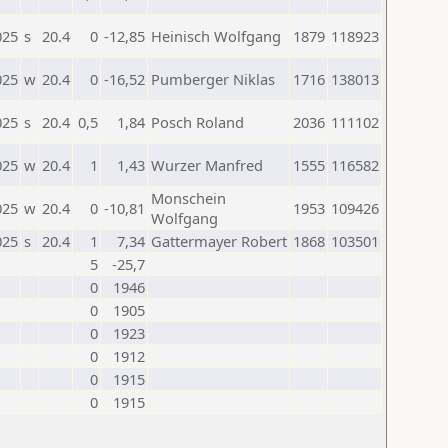
025
s
20.4
0
-12,85
Heinisch Wolfgang
1879
118923
025
w
20.4
0
-16,52
Pumberger Niklas
1716
138013
025
s
20.4
0,5
1,84
Posch Roland
2036
111102
025
w
20.4
1
1,43
Wurzer Manfred
1555
116582
Monschein
025
w
20.4
0
-10,81
1953
109426
Wolfgang
025
s
20.4
1
7,34
Gattermayer Robert
1868
103501
5
-25,7
0
1946
0
1905
0
1923
0
1912
0
1915
0
1915