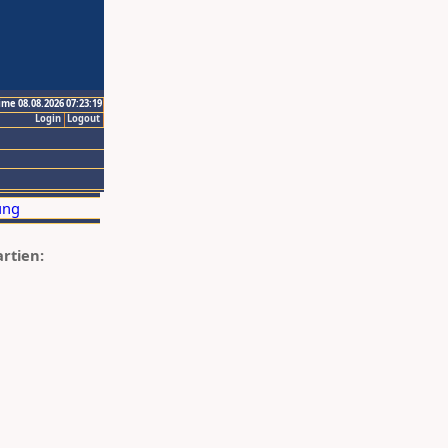
ime 08.08.2026 07:23:19
Login
Logout
artien: