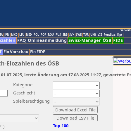
Servert
TA
JPN
MKD
LTU
NED
POL
POR
ROU
RUS
SRB
SVK
SWE
TUR
UKR
VIE
FontSize:11pt
ozahlen
FAQ
Onlineanmeldung
Swiss-Manager
ÖSB
FIDE
T
Elo Vorschau
Elo FIDE
ch-Elozahlen des ÖSB
 01.07.2025, letzte Änderung am 17.08.2025 11:27, gewertete P
Kategorie
Geschlecht
Spielberechtigung
Top 100
UT)