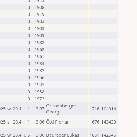
0
1923
0
1908
0
1919
0
1903
0
1903
0
1909
0
1932
0
1962
0
1961
0
1934
0
1932
0
1956
0
1945
0
1938
0
1972
Grissenberger
025
w
20.4
1
3,87
1716
104014
Georg
025
s
20.4
1
3,06
Öttl Florian
1676
143433
025
w
20.4
0,5
-3,06
Baureder Lukas
1861
142646