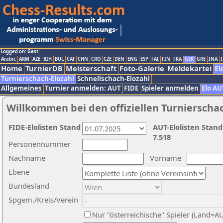
Logged on: Gast
Arabic
ARM
AZE
BIH
BUL
CAT
CHN
CRO
CZE
DEN
ENG
ESP
FAI
FIN
FRA
GER
GRE
INA
I
Home
TurnierDB
Meisterschaft
Foto-Galerie
Meldekartei
El
Turnierschach-Elozahl
Schnellschach-Elozahl
Allgemeines
Turnier anmelden: AUT
FIDE
Spieler anmelden
Elo AU
Willkommen bei den offiziellen Turnierscha
FIDE-Elolisten Stand
AUT-Elolisten Stand
7.518
Personennummer
Nachname
Vorname
Ebene
Bundesland
Spgem./Kreis/Verein
Nur "österreichische" Spieler (Land=A